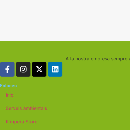
A la nostra empresa sempre ap
Enlaces
Inici
Serveis ambientals
Koopera Store