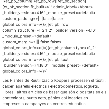
[/et_pb_column][/et_pb_row][/et_pb_section]
[et_pb_section fb_built=»1″ admin_label=»About»
_builder_version=»4.16″ _module_preset=»default»
custom_padding=»||||false|false»
global_colors_info=»{}»][et_pb_row
column_structure=»1_2,1_2″ _builder_version=»4.16″
_module_preset=»default»
custom_margin=»||||false|false»
global_colors_info=»{}»][et_pb_column type=»1_2″
_builder_version=»4.16″ _module_preset=»default»
global_colors_info=»{}»][et_pb_text
_builder_version=»4.18.0″ _module_preset=»default»
global_colors_info=»{}»]
Les Plantes de Reutilització Koopera processen el tèxtil,
calcer, aparells elèctrics i electrodomèstics, joguets,
llibres i altres articles de basar que són dipositats en els
contenidors, punts nets, gàbies col·locades en
empreses o campanyes en centres educatius.