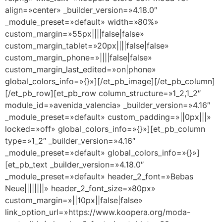
align=»center» _builder_version=»4.18.0″
_module_preset=»default» width=»80%»
custom_margin=»55px||||false|false»
custom_margin_tablet=»20px||||false|false»
custom_margin_phone=»||||false|false»
custom_margin_last_edited=»on|phone»
global_colors_info=»{}»][/et_pb_image][/et_pb_column]
[/et_pb_row][et_pb_row column_structure=»1_2,1_2″
module_id=»avenida_valencia» _builder_version=»4.16″
_module_preset=»default» custom_padding=»||0px|||»
locked=»off» global_colors_info=»{}»][et_pb_column
type=»1_2″ _builder_version=»4.16″
_module_preset=»default» global_colors_info=»{}»]
[et_pb_text _builder_version=»4.18.0″
_module_preset=»default» header_2_font=»Bebas
Neue||||||||» header_2_font_size=»80px»
custom_margin=»||10px||false|false»
link_option_url=»https://www.koopera.org/moda-