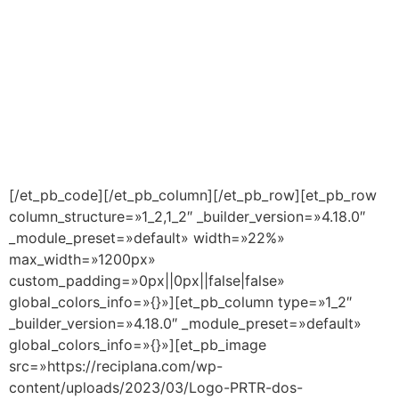
[/et_pb_code][/et_pb_column][/et_pb_row][et_pb_row
column_structure=»1_2,1_2″ _builder_version=»4.18.0″
_module_preset=»default» width=»22%»
max_width=»1200px»
custom_padding=»0px||0px||false|false»
global_colors_info=»{}»][et_pb_column type=»1_2″
_builder_version=»4.18.0″ _module_preset=»default»
global_colors_info=»{}»][et_pb_image
src=»https://reciplana.com/wp-
content/uploads/2023/03/Logo-PRTR-dos-