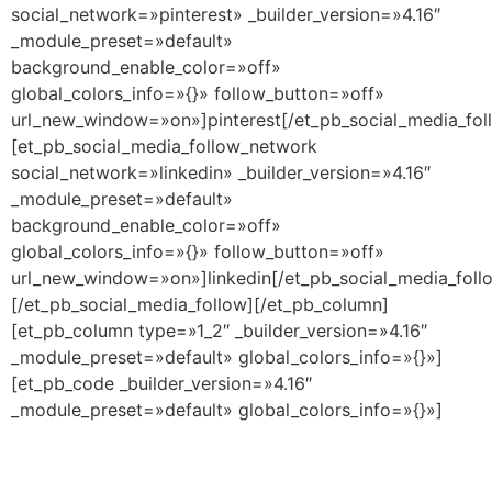
social_network=»pinterest» _builder_version=»4.16″
_module_preset=»default»
background_enable_color=»off»
global_colors_info=»{}» follow_button=»off»
url_new_window=»on»]pinterest[/et_pb_social_media_fol
[et_pb_social_media_follow_network
social_network=»linkedin» _builder_version=»4.16″
_module_preset=»default»
background_enable_color=»off»
global_colors_info=»{}» follow_button=»off»
url_new_window=»on»]linkedin[/et_pb_social_media_foll
[/et_pb_social_media_follow][/et_pb_column]
[et_pb_column type=»1_2″ _builder_version=»4.16″
_module_preset=»default» global_colors_info=»{}»]
[et_pb_code _builder_version=»4.16″
_module_preset=»default» global_colors_info=»{}»]