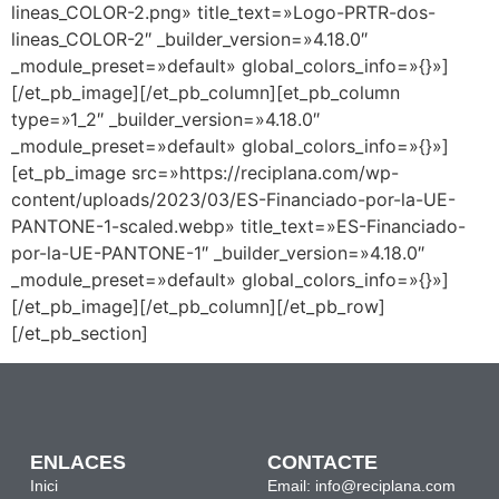
lineas_COLOR-2.png» title_text=»Logo-PRTR-dos-
lineas_COLOR-2″ _builder_version=»4.18.0″
_module_preset=»default» global_colors_info=»{}»]
[/et_pb_image][/et_pb_column][et_pb_column
type=»1_2″ _builder_version=»4.18.0″
_module_preset=»default» global_colors_info=»{}»]
[et_pb_image src=»https://reciplana.com/wp-
content/uploads/2023/03/ES-Financiado-por-la-UE-
PANTONE-1-scaled.webp» title_text=»ES-Financiado-
por-la-UE-PANTONE-1″ _builder_version=»4.18.0″
_module_preset=»default» global_colors_info=»{}»]
[/et_pb_image][/et_pb_column][/et_pb_row]
[/et_pb_section]
ENLACES
CONTACTE
Inici
Email: info@reciplana.com