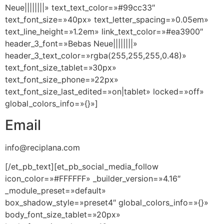
Neue||||||||» text_text_color=»#99cc33″
text_font_size=»40px» text_letter_spacing=»0.05em»
text_line_height=»1.2em» link_text_color=»#ea3900″
header_3_font=»Bebas Neue||||||||»
header_3_text_color=»rgba(255,255,255,0.48)»
text_font_size_tablet=»30px»
text_font_size_phone=»22px»
text_font_size_last_edited=»on|tablet» locked=»off»
global_colors_info=»{}»]
Email
info@reciplana.com
[/et_pb_text][et_pb_social_media_follow
icon_color=»#FFFFFF» _builder_version=»4.16″
_module_preset=»default»
box_shadow_style=»preset4″ global_colors_info=»{}»
body_font_size_tablet=»20px»