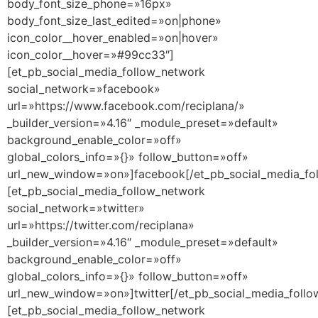
body_font_size_phone=»16px»
body_font_size_last_edited=»on|phone»
icon_color__hover_enabled=»on|hover»
icon_color__hover=»#99cc33″]
[et_pb_social_media_follow_network
social_network=»facebook»
url=»https://www.facebook.com/reciplana/»
_builder_version=»4.16″ _module_preset=»default»
background_enable_color=»off»
global_colors_info=»{}» follow_button=»off»
url_new_window=»on»]facebook[/et_pb_social_media_fo
[et_pb_social_media_follow_network
social_network=»twitter»
url=»https://twitter.com/reciplana»
_builder_version=»4.16″ _module_preset=»default»
background_enable_color=»off»
global_colors_info=»{}» follow_button=»off»
url_new_window=»on»]twitter[/et_pb_social_media_follo
[et_pb_social_media_follow_network