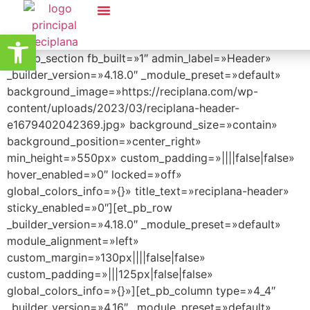
Koopera Store
Abrir barra de herramientas
Serveis Ambientals
Koopera Store
[et_pb_section fb_built=»1″ admin_label=»Header»
_builder_version=»4.18.0″ _module_preset=»default»
background_image=»https://reciplana.com/wp-
content/uploads/2023/03/reciplana-header-
e1679402042369.jpg» background_size=»contain»
background_position=»center_right»
min_height=»550px» custom_padding=»||||false|false»
hover_enabled=»0″ locked=»off»
global_colors_info=»{}» title_text=»reciplana-header»
sticky_enabled=»0″][et_pb_row
_builder_version=»4.18.0″ _module_preset=»default»
module_alignment=»left»
custom_margin=»130px||||false|false»
custom_padding=»|||125px|false|false»
global_colors_info=»{}»][et_pb_column type=»4_4″
_builder_version=»4.16″ _module_preset=»default»