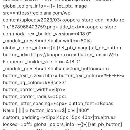
global_colors_info=»{}»][et_pb_image
src=»https://reciplana.com/wp-
content/uploads/2023/03/koopera-store-con-moda-re-
1-e1678968403759.png» title_text=»koopera-store-
con-moda-re» _builder_version=»4.18.0″
_module_preset=»default» width=»80%»
global_colors_info=»{}»][/et_pb_image][et_pb_button
button_url=»https://koopera.org» button_text=»Web
Koopera» _builder_version=»4.18.0″
_module_preset=»default» custom_button=»on»
button_text_size=»14px» button_text_color=»#FFFFFF»
button_bg_color=»#99cc33″
button_border_width=»0px»
button_border_radius=»0px»
button_letter_spacing=»4px» button_font=»Bebas
Neue||||||||» button_icon=»$||divi||400″
custom_padding=»15px|40px|15px|40px|true|true»
locked=»off» global_colors_info=»{}»][/et_pb_button]