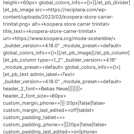
height=»60px» global_colors_info=»{}»][/et_pb_divider]
[et_pb_image src=»https://reciplana.com/wp-
content/uploads/2023/03/koopera-store-carrer-
trinitat.png» alt=»koopera store carrer trinitat»
title_text=»koopera-store-carrer-trinitat»
url=»https://www.koopera.org/moda-sostenible/»
_builder_version=»4.18.0″ _module_preset=»default»
global_colors_info=»{}»][/et_pb_image][/et_pb_column]
[et_pb_column type=»1_2″ _builder_version=»4.16″
_module_preset=»default» global_colors_info=»{}»]
[et_pb_text admin_label=»Text»
_builder_version=»4.18.0″ _module_preset=»default»
header_2_font=»Bebas Neue||||||||»
header_2_font_size=»80px»
custom_margin_phone=»|||-20px|false|false»
custom_margin_last_edited=»off|tablet»
custom_padding_tablet=»»
custom_padding_phone=»|||20px|false|false»
custom_padding_last_edited=»on|phone»