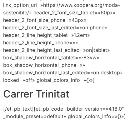
link_option_url=»https://www.koopera.org/moda-
sostenible/» header_2_font_size_tablet=»60px»
header_2_font_size_phone=»43px»
header_2_font_size_last_edited=»on|phone»
header_2_line_height_tablet=»1.2em»
header_2_line_height_phone=»»
header_2_line_height_last_edited=»on|tablet»
box_shadow_horizontal_tablet=»-83vw»
box_shadow_horizontal_phone=»»
box_shadow_horizontal_last_edited=»on|desktop»
locked=»off» global_colors_info=»{}»]
Carrer Trinitat
[/et_pb_text][et_pb_code _builder_version=»4.18.0″
_module_preset=»default» global_colors_info=»{}»]