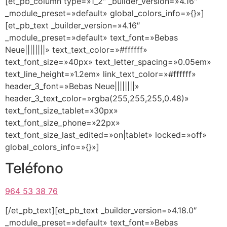
[et_pb_column type=»1_2″ _builder_version=»4.16″
_module_preset=»default» global_colors_info=»{}»]
[et_pb_text _builder_version=»4.16″
_module_preset=»default» text_font=»Bebas
Neue||||||||» text_text_color=»#ffffff»
text_font_size=»40px» text_letter_spacing=»0.05em»
text_line_height=»1.2em» link_text_color=»#ffffff»
header_3_font=»Bebas Neue||||||||»
header_3_text_color=»rgba(255,255,255,0.48)»
text_font_size_tablet=»30px»
text_font_size_phone=»22px»
text_font_size_last_edited=»on|tablet» locked=»off»
global_colors_info=»{}»]
Teléfono
964 53 38 76
[/et_pb_text][et_pb_text _builder_version=»4.18.0″
_module_preset=»default» text_font=»Bebas