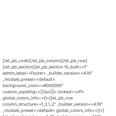
[/et_pb_code][/et_pb_column][/et_pb_row]
[/et_pb_section][et_pb_section fb_built=»1″
admin_label=»Footer» _builder_version=»4.16″
_module_preset=»default»
background_color=»#000000″
custom_padding=»||2px|||» locked=»off»
global_colors_info=»{}»][et_pb_row
column_structure=»1_2,1_2″ _builder_version=»4.16″
_module_preset=»default» global_colors_info=»{}»]