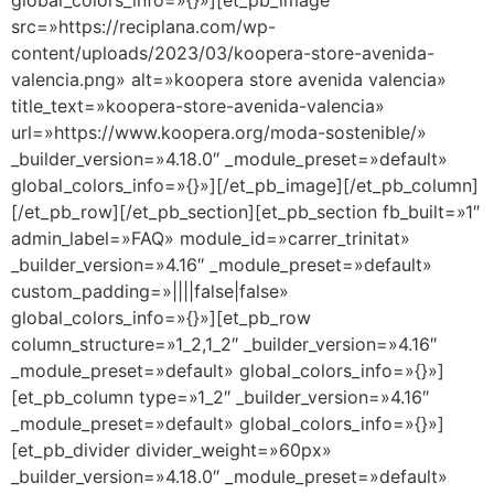
src=»https://reciplana.com/wp-
content/uploads/2023/03/koopera-store-avenida-
valencia.png» alt=»koopera store avenida valencia»
title_text=»koopera-store-avenida-valencia»
url=»https://www.koopera.org/moda-sostenible/»
_builder_version=»4.18.0″ _module_preset=»default»
global_colors_info=»{}»][/et_pb_image][/et_pb_column]
[/et_pb_row][/et_pb_section][et_pb_section fb_built=»1″
admin_label=»FAQ» module_id=»carrer_trinitat»
_builder_version=»4.16″ _module_preset=»default»
custom_padding=»||||false|false»
global_colors_info=»{}»][et_pb_row
column_structure=»1_2,1_2″ _builder_version=»4.16″
_module_preset=»default» global_colors_info=»{}»]
[et_pb_column type=»1_2″ _builder_version=»4.16″
_module_preset=»default» global_colors_info=»{}»]
[et_pb_divider divider_weight=»60px»
_builder_version=»4.18.0″ _module_preset=»default»