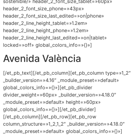
sostenible/» header_2_font_size_tablet=»60px»
header_2_font_size_phone=»43px»
header_2_font_size_last_edited=»on|phone»
header_2_line_height_tablet=»1.2em»
header_2_line_height_phone=»1.2em»
header_2_line_height_last_edited=»on|tablet»
locked=»off» global_colors_info=»{}»]
Avenida València
[/et_pb_text][/et_pb_column][et_pb_column type=»1_2″
_builder_version=»4.16″ _module_preset=»default»
global_colors_info=»{}»][et_pb_divider
divider_weight=»60px» _builder_version=»4.18.0″
_module_preset=»default» height=»60px»
global_colors_info=»{}»][/et_pb_divider]
[/et_pb_column][/et_pb_row][et_pb_row
column_structure=»1_2,1_2″ _builder_version=»4.18.0″
_module_preset=»default» global_colors_info=»{}»]