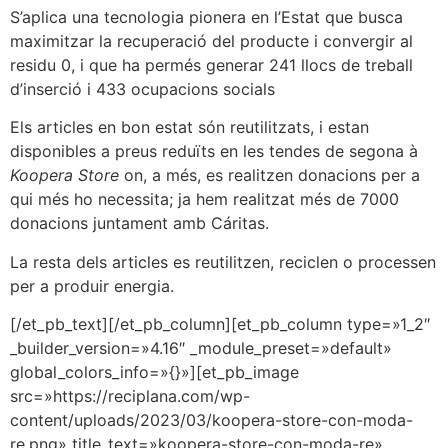
S’aplica una tecnologia pionera en l’Estat que busca
maximitzar la recuperació del producte i convergir al
residu 0, i que ha permés generar 241 llocs de treball
d’inserció i 433 ocupacions socials
Els articles en bon estat són reutilitzats, i estan
disponibles a preus reduïts en les tendes de segona à
Koopera Store
on, a més, es realitzen donacions per a
qui més ho necessita; ja hem realitzat més de 7000
donacions juntament amb Cáritas.
La resta dels articles es reutilitzen, reciclen o processen
per a produir energia.
[/et_pb_text][/et_pb_column][et_pb_column type=»1_2″
_builder_version=»4.16″ _module_preset=»default»
global_colors_info=»{}»][et_pb_image
src=»https://reciplana.com/wp-
content/uploads/2023/03/koopera-store-con-moda-
re.png» title_text=»koopera-store-con-moda-re»